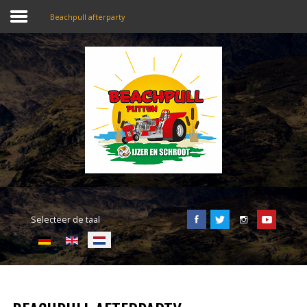
Beachpull afterparty
SEARCH
OUR SITE
Home
Beachpull
Entree en locatie
Selecteer de taal
Activiteiten
E-Tickets
Puller of the day