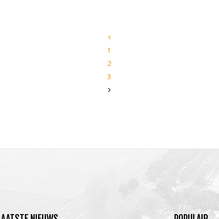
1
2
3
LAATSTE
NIEUWS
POPULAIR