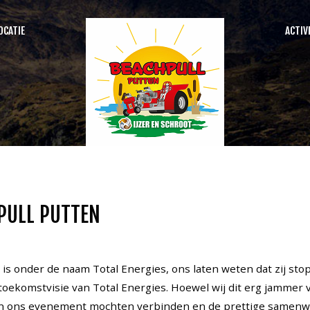
OCATIE
ACTIV
SEARCH
OUR SITE
PULL PUTTEN
nd is onder de naam Total Energies, ons laten weten dat zij s
ekomstvisie van Total Energies. Hoewel wij dit erg jammer vi
 aan ons evenement mochten verbinden en de prettige samenwer