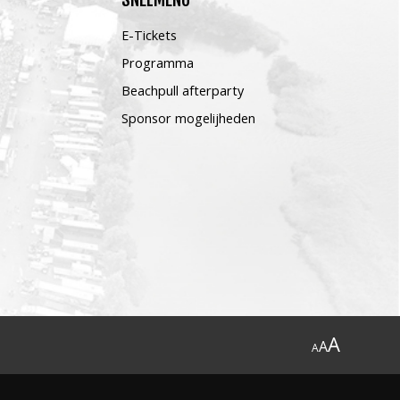
E-Tickets
Programma
Beachpull afterparty
Sponsor mogelijheden
A
A
A