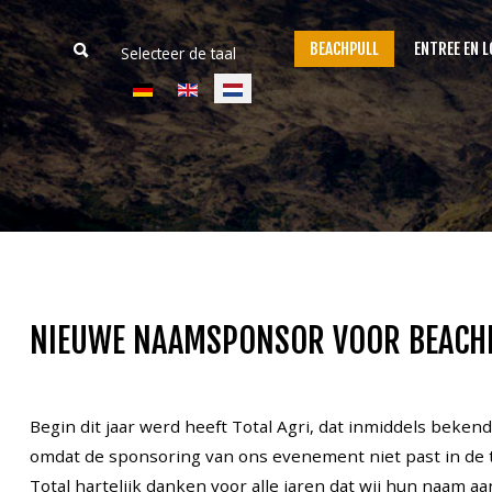
BEACHPULL
ENTREE EN L
Selecteer de taal
Home
Beachpull
Entree en locatie
NIEUWE NAAMSPONSOR VOOR BEACH
Activiteiten
E-Tickets
Begin dit jaar werd heeft Total Agri, dat inmiddels beke
Puller of the day
omdat de sponsoring van ons evenement niet past in de to
Total hartelijk danken voor alle jaren dat wij hun naam