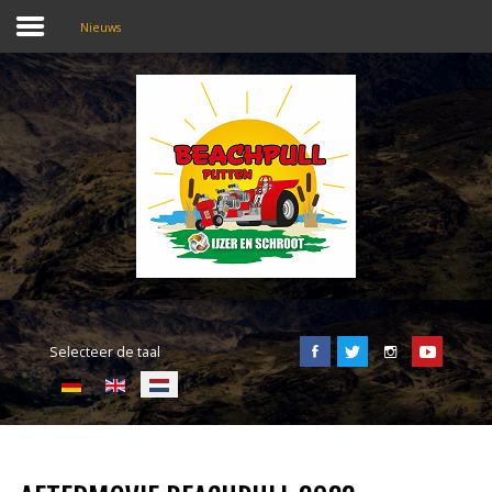
Nieuws
SEARCH
OUR SITE
Home
Beachpull
Entree en locatie
Selecteer de taal
Activiteiten
E-Tickets
Puller of the day