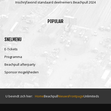
Inschrijfavond standaard deelnemers Beachpull 2024
POPULAIR
SNELMENU
E-Tickets
Programma
Beachpull afterparty
Sponsor mogelijheden
U bevindt zich hier:
Home
Beachpull
Nieuws
Frontpage
Unlimiteds