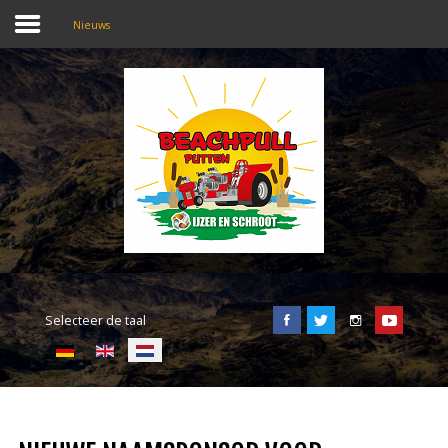
Nieuws
SEARCH
OUR SITE
Home
Beachpull
Entree en locatie
Selecteer de taal
Activiteiten
E-Tickets
Puller of the day