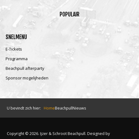
POPULAIR
SNELMENU
E-Tickets
Programma
Beachpull afterparty
Sponsor mogelijheden
U bevindt zich hier:
Home
Beachpull
Nieuws
Copyright © 2026. Ijzer & Schroot Beachpull. Designed by