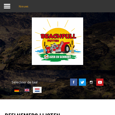
Nieuws
SEARCH
OUR SITE
Home
Beachpull
Entree en locatie
Selecteer de taal
Activiteiten
E-Tickets
Puller of the day