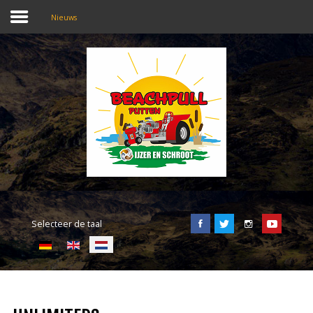
Nieuws
SEARCH
OUR SITE
Home
Beachpull
Entree en locatie
Selecteer de taal
Activiteiten
E-Tickets
Puller of the day