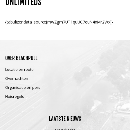
UNLIMITEDS
{tabulizer:data_source[mwZgm7UT1quUC7euN4nMr2Wx]}
OVER
BEACHPULL
Locatie en route
Overnachten
Organisatie en pers
Huisregels
LAATSTE
NIEUWS