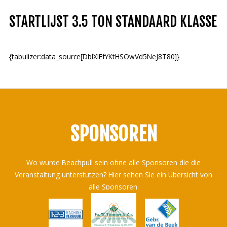
STARTLIJST 3.5 TON STANDAARD KLASSE
{tabulizer:data_source[DblXIEfYKtHSOwVd5NeJ8T80]}
SPONSOREN
Wo wurde Beachpull sein ohne alle Sponsoren die die
Veranstaltung unterstutzen? Hier sehen Sie ein Übersicht von
alle Sponsoren: