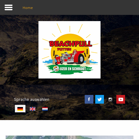
Home
SEARCH
OUR SITE
Home
Beachpull
Zugang und Ort
Sprache auswählen
Aktivitäten
E-Tickets
Sprache