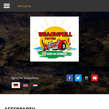
Afterparty
SEARCH
OUR SITE
Home
Beachpull
Zugang und Ort
Sprache auswählen
Aktivitäten
E-Tickets
Sprache