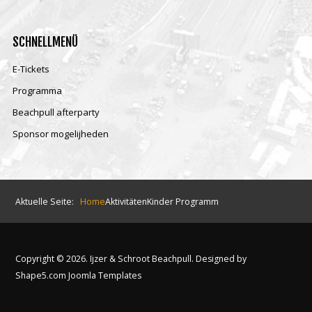
SCHNELLMENÜ
E-Tickets
Programma
Beachpull afterparty
Sponsor mogelijheden
Aktuelle Seite:
Home
Aktivitäten
Kinder Programm
Copyright © 2026. Ijzer & Schroot Beachpull. Designed by
Shape5.com
Joomla Templates