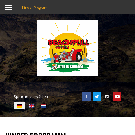
Kinder Programm
SEARCH
OUR SITE
Home
Beachpull
Zugang und Ort
Sprache auswählen
Aktivitäten
E-Tickets
Sprache