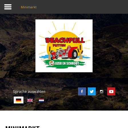
Minimarkt
SEARCH
OUR SITE
Home
Beachpull
Zugang und Ort
Sprache auswählen
Aktivitäten
E-Tickets
Sprache