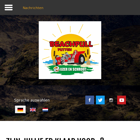
Nachrichten
SEARCH
OUR SITE
Home
Beachpull
Zugang und Ort
Sprache auswählen
Aktivitäten
E-Tickets
Sprache