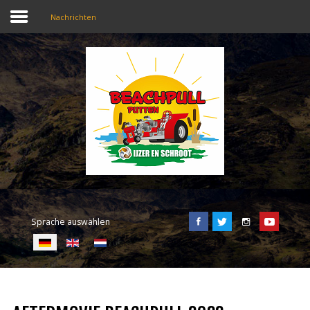
Nachrichten
SEARCH
OUR SITE
Home
Beachpull
Zugang und Ort
Sprache auswählen
Aktivitäten
E-Tickets
Sprache