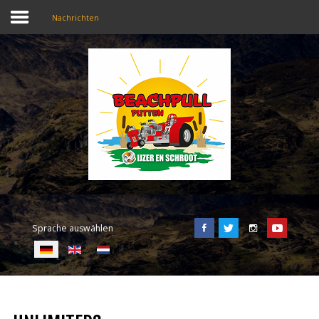
Nachrichten
SEARCH
OUR SITE
Home
Beachpull
Zugang und Ort
Sprache auswählen
Aktivitäten
E-Tickets
Sprache