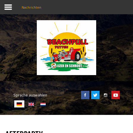
Nachrichten
SEARCH
OUR SITE
Home
Beachpull
Zugang und Ort
Sprache auswählen
Aktivitäten
E-Tickets
Sprache