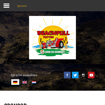
Sponsor
SEARCH
OUR SITE
Home
Beachpull
Zugang und Ort
Sprache auswählen
Aktivitäten
E-Tickets
Sprache