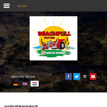
Nieuws
SEARCH
OUR SITE
Home
Beachpull
Entree en locatie
Selecteer de taal
Activiteiten
E-Tickets
Puller of the day