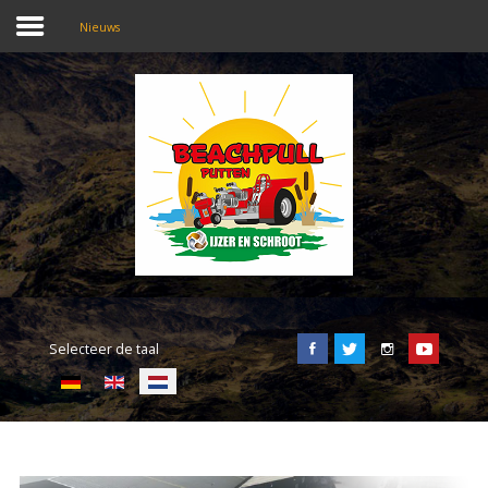
Nieuws
SEARCH
OUR SITE
Home
Beachpull
Entree en locatie
Selecteer de taal
Activiteiten
E-Tickets
Puller of the day