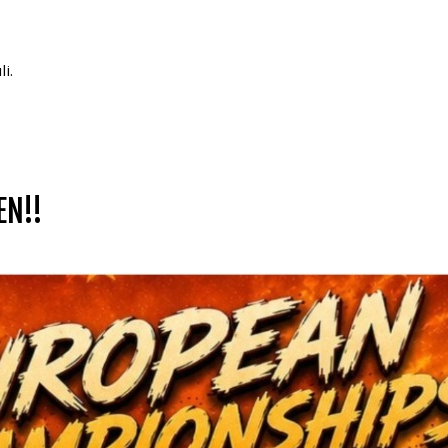
i.
EN!!