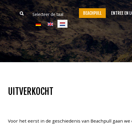
BEACHPULL
ENTREE EN L
Selecteer de taal
Home
Beachpull
Entree en locatie
UITVERKOCHT
Activiteiten
E-Tickets
Voor het eerst in de geschiedenis van Beachpull gaan we 
Puller of the day